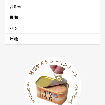
お弁当
麺 類
パ ン
汁 物