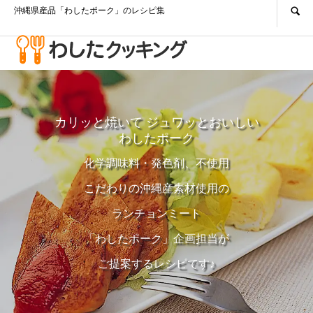
沖縄県産品「わしたポーク」のレシピ集
カリッと焼いて ジュワッとおいしい
わしたポーク
化学調味料・発色剤、不使用
こだわりの沖縄産素材使用の
ランチョンミート
「わしたポーク」企画担当が
ご提案するレシピです♪