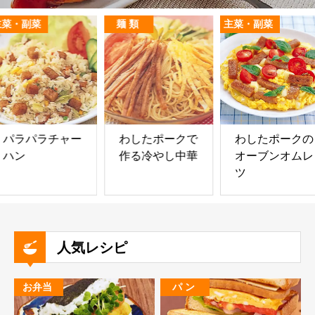
主菜・副菜
麺 類
主菜・副菜
パラパラチャー
わしたポークで
わしたポークの
ハン
作る冷やし中華
オーブンオムレ
ツ
人気レシピ
お弁当
パ ン