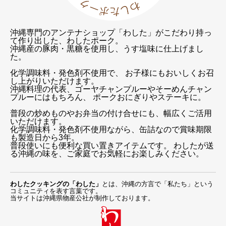
沖縄専門のアンテナショップ「わした」がこだわり持っ
て作り出した、わしたポーク。
沖縄産の豚肉・黒糖を使用し、うす塩味に仕上げまし
た。
化学調味料・発色剤不使用で、 お子様にもおいしくお召
し上がりいただけます。
沖縄料理の代表、ゴーヤチャンプルーやそーめんチャン
プルーにはもちろん、 ポークおにぎりやステーキに。
普段の炒めものやお弁当の付け合せにも、幅広くご活用
いただけます。
化学調味料・発色剤不使用ながら、缶詰なので賞味期限
も製造日から3年。
普段使いにも便利な買い置きアイテムです。 わしたが送
る沖縄の味を、ご家庭でお気軽にお楽しみください。
わしたクッキングの「わした」
とは、沖縄の方言で「私たち」という
コミュニティを表す言葉です。
当サイトは沖縄県物産公社が制作しております。