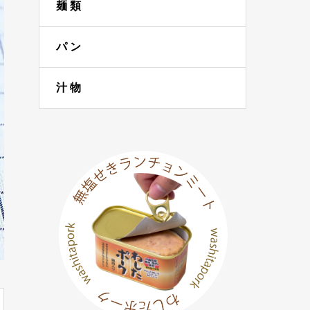
麺 類
パ ン
汁 物