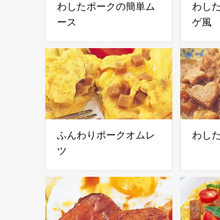
わしたポークの簡単ム
わし
ース
ゲ風
ふんわりポークオムレ
わし
ツ