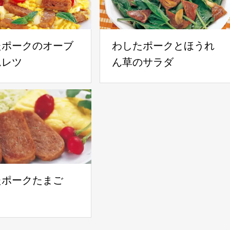
たポークのオーブ
わしたポークとほうれ
ムレツ
ん草のサラダ
たポークたまご