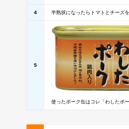
4
半熟状になったらトマトとチーズを
5
使ったポーク缶はコレ「わしたポー