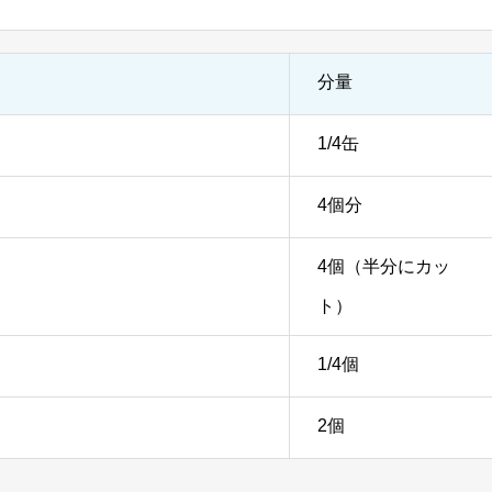
分量
1/4缶
4個分
4個（半分にカッ
ト）
1/4個
2個