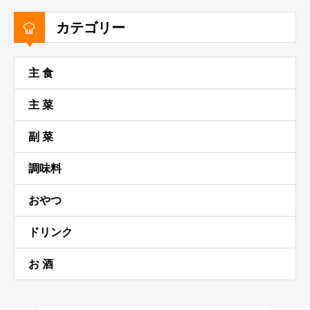
カテゴリー
主 食
主 菜
副 菜
調味料
おやつ
ドリンク
お 酒