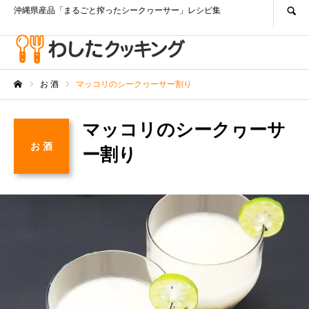
沖縄県産品「まるごと搾ったシークヮーサー」レシピ集
お 酒
マッコリのシークヮーサー割り
ホーム
マッコリのシークヮーサ
お 酒
ー割り