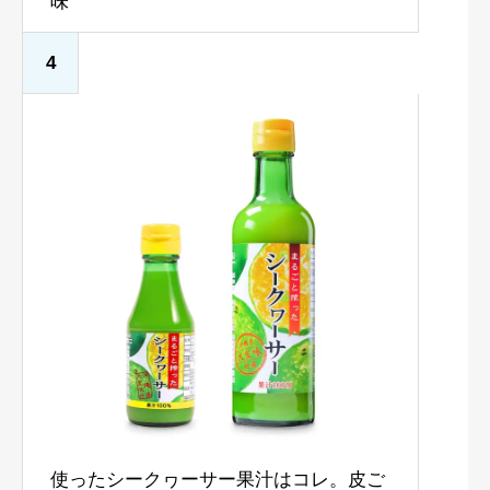
味
4
使ったシークヮーサー果汁はコレ。皮ご