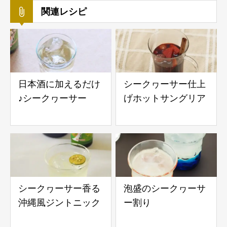
関連レシピ
日本酒に加えるだけ
シークヮーサー仕上
♪シークヮーサー
げホットサングリア
シークヮーサー香る
泡盛のシークヮーサ
沖縄風ジントニック
ー割り